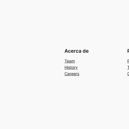
Acerca de
Team
History
Careers