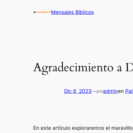
Saltar
Mensajes Bíblicos
al
contenido
Agradecimiento a Di
Dic 6, 2023
—
admin
en
Pa
por
En este artículo exploraremos el maravill