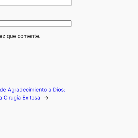
vez que comente.
de Agradecimiento a Dios:
a Cirugía Exitosa
→