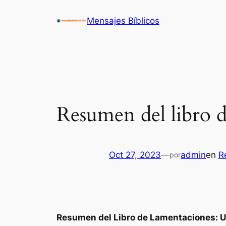
Saltar
Mensajes Bíblicos
al
contenido
Resumen del libro d
Oct 27, 2023
—
admin
en
R
por
Resumen del Libro de Lamentaciones: Un