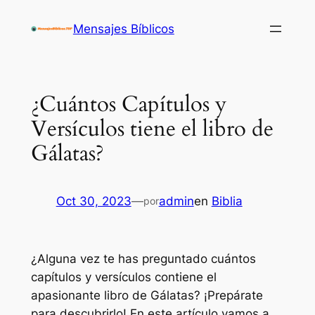
Saltar
Mensajes Bíblicos
al
contenido
¿Cuántos Capítulos y
Versículos tiene el libro de
Gálatas?
Oct 30, 2023
—
admin
en
Biblia
por
¿Alguna vez te has preguntado cuántos
capítulos y versículos contiene el
apasionante libro de Gálatas? ¡Prepárate
para descubrirlo! En este artículo vamos a