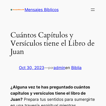
Saltar
Mensajes Bíblicos
al
contenido
Cuántos Capítulos y
Versículos tiene el Libro de
Juan
Oct 30, 2023
—
admin
en
Biblia
por
¿Alguna vez te has preguntado cuántos
capítulos y versículos tiene el libro de
Juan?
Prepara tus sentidos para sumergirte
en una travesía espiritual mientras