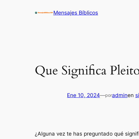
Saltar
Mensajes Bíblicos
al
contenido
Que Significa Pleit
Ene 10, 2024
—
admin
en
s
por
¿Alguna vez te has preguntado qué signif