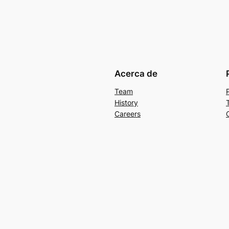
Acerca de
Team
History
Careers