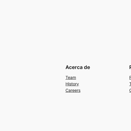
Acerca de
Team
History
Careers