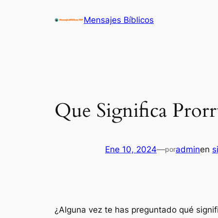
Saltar
Mensajes Bíblicos
al
contenido
Que Significa Pror
Ene 10, 2024
—
admin
en
s
por
¿Alguna vez te has preguntado qué signifi