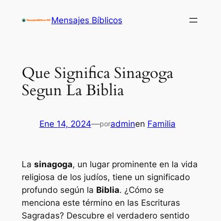
Saltar
Mensajes Bíblicos
al
contenido
Que Significa Sinagoga
Segun La Biblia
Ene 14, 2024
—
admin
en
Familia
por
La
sinagoga
, un lugar prominente en la vida
religiosa de los judíos, tiene un significado
profundo según la
Biblia
. ¿Cómo se
menciona este término en las Escrituras
Sagradas? Descubre el verdadero sentido