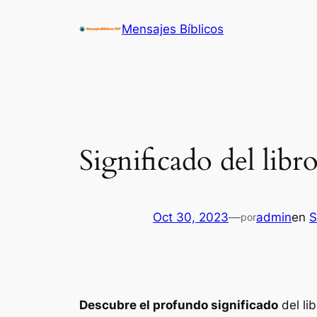
Saltar
Mensajes Bíblicos
al
contenido
Significado del libro
Oct 30, 2023
—
admin
en
S
por
Descubre el profundo significado
del lib