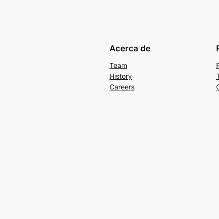
Acerca de
Team
History
Careers