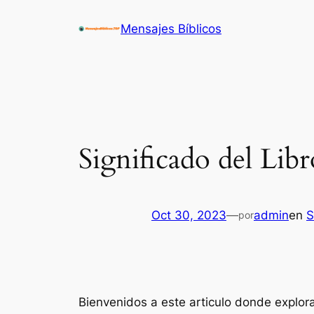
Saltar
Mensajes Bíblicos
al
contenido
Significado del Libr
Oct 30, 2023
—
admin
en
S
por
Bienvenidos a este articulo donde explo