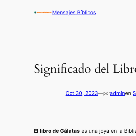
Saltar
Mensajes Bíblicos
al
contenido
Significado del Libr
Oct 30, 2023
—
admin
en
S
por
El libro de Gálatas
es una joya en la Bibl