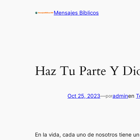
Saltar
Mensajes Bíblicos
al
contenido
Haz Tu Parte Y Dio
Oct 25, 2023
—
admin
en
T
por
En la vida, cada uno de nosotros tiene u