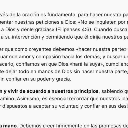
vés de la oración es fundamental para hacer nuestra par
esentar nuestras peticiones a Dios: «No se inquieten por
 a Dios y denle gracias» (Filipenses 4:6). Cuando busc
a su intervención y permitiendo que él dirija nuestros p
 que como creyentes debemos «hacer nuestra parte» en 
ctuar con amor y compasión hacia los demás, y buscar u
l hacerlo, confiamos en que Dios «hará la suya», cumpli
 dejar todo en manos de Dios sin hacer nuestra part
n confiar en su poder y gracia.
 y vivir de acuerdo a nuestros principios
, sabiendo q
 camino. Asimismo, es esencial recordar que nuestros p
tar dispuestos a aceptar su voluntad y confiar en sus des
 la mano
. Debemos creer firmemente en las promesas de D