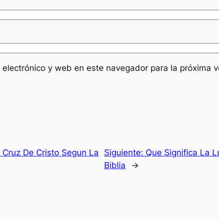
 electrónico y web en este navegador para la próxima 
a Cruz De Cristo Segun La
Siguiente:
Que Significa La 
Biblia
→