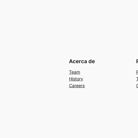
Acerca de
Team
History
Careers