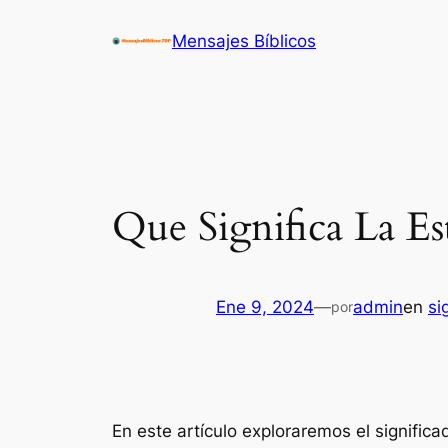
Saltar
Mensajes Bíblicos
al
contenido
Que Significa La Es
Ene 9, 2024
—
admin
en
si
por
En este artículo exploraremos el significa