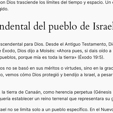
con Dios trasciende los límites del tiempo y espacio. Un 
gido.
endental del pueblo de Israe
trascendental para Dios. Desde el Antiguo Testamento, D
e Éxodo, Dios dijo a Moisés: «Ahora pues, si dais oído a
pueblos, porque mía es toda la tierra» (Éxodo 19:5).
s no se basó en sus méritos o virtudes, sino en la graci
to, vemos cómo Dios protegió y bendijo a Israel, a pes
, la tierra de Canaán, como herencia perpetua (Génesis 
uería establecer un reino terrenal que representara su g
rael no se limita solo a un pueblo específico. En el Nue