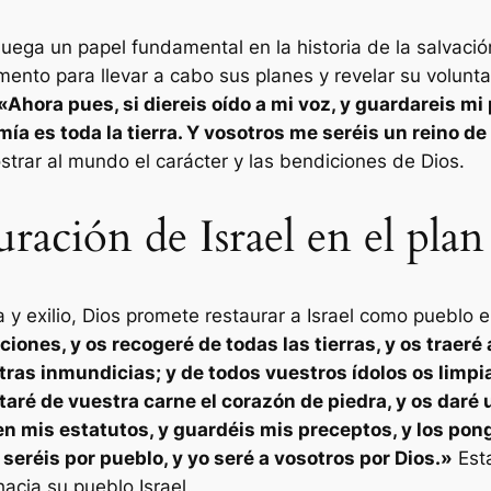
el juega un papel fundamental en la historia de la salva
rumento para llevar a cabo sus planes y revelar su volu
«Ahora pues, si diereis oído a mi voz, y guardareis mi
ía es toda la tierra. Y vosotros me seréis un reino d
strar al mundo el carácter y las bendiciones de Dios.
ración de Israel en el plan
y exilio, Dios promete restaurar a Israel como pueblo e
iones, y os recogeré de todas las tierras, y os traeré
stras inmundicias; y de todos vuestros ídolos os limpi
taré de vuestra carne el corazón de piedra, y os daré
en mis estatutos, y guardéis mis preceptos, y los pongá
seréis por pueblo, y yo seré a vosotros por Dios.»
Esta
hacia su pueblo Israel.